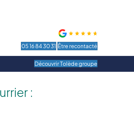
05 16 84 30 31
Être recontacté
Découvrir Tolède groupe
rier :