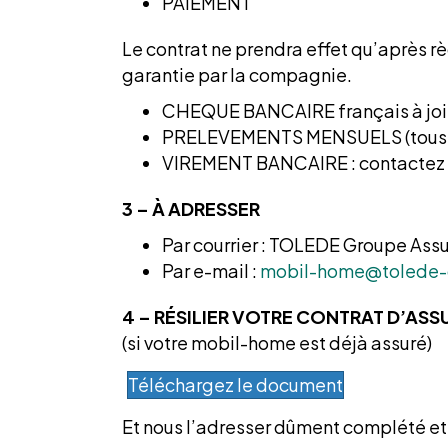
PAIEMENT
Le contrat ne prendra effet qu’après rè
garantie par la compagnie.
CHEQUE BANCAIRE français
à j
PRELEVEMENTS MENSUELS (tous les
VIREMENT BANCAIRE :
contactez 
3 – À ADRESSER
Par courrier : TOLEDE Groupe Ass
Par e-mail :
mobil-home@tolede-
4 – RÉSILIER VOTRE CONTRAT D’AS
(si votre mobil-home est déjà assuré)
Téléchargez le document
Et nous l’adresser dûment complété et 